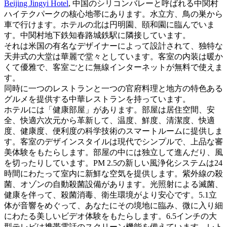
Beijing Jingyi Hotel
, 中国のシリコンバレーと呼ばれる中関村
ハイテクパークの核心地帯にあります。水立方、鳥の巣から
車で行けます。ホテルの北は円明園、頤和園に臨んでいま
す。中関村地下鉄知春路城鉄駅に隣接しています。
それは米国の有名なデザイナーによって設計されて、独特な
天井式の大堂は華麗で堂々としています。客室の内装は暖か
くて優雅で、客室ごとに無線インターネットが無料で使えま
す。
同時に一つのレストランと一つの官府料理と地方の特色ある
グルメを提供する中華レストランを持っています。
ホテルには「健康部屋」があります。部屋は居住空間、安
全、快適六次元から革新して、温度、鮮度、清潔度、快適
度、健康度、便利度の科学技術のスマートルームに提供しま
す。客室のデザインスタイルは現代でシンプルで、上品な審
美体験をもたらします。部屋の中には独立して進んだり、風
を切ったりしています。PM 2.5の新しい風浄化システムは24
時間にわたって室内に新鮮な空気を提供します。紫外線の殺
菌、オゾンの自動殺菌設備があります。光照射による滅菌、
健康を伴って、殺菌消毒、衛生環境がより安心です。5.1立
体が音響をめぐって、あなたにその境地に臨み、微に入り細
にわたる美しいビデオ体験をもたらします。6.5インチの大
型テレビは携帯電話のスクリーン機能を備えています。レト