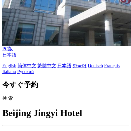
PC版
日本語
English
简体中文
繁體中文
日本語
한국어
Deutsch
Français
Italiano
Русский
今すぐ予約
検 索
Beijing Jingyi Hotel